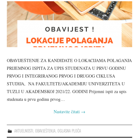
KORISNE INFORMACIJE
KONTAKT INFORMACIJE
UPISNA POLITIKA
SILABUSI
OBAVIJEŠTENJE ZA KANDIDATE O LOKACIJAMA POLAGANJA
PRIJEMNOG ISPITA ZA UPIS STUDENATA U PRVU GODINU
PRVOG I INTEGRIRANOG PRVOG I DRUGOG CIKLUSA
STUDIJA, NA FAKULTETE/AKADEMIJU UNIVERZITETA U
TUZLI U AKADEMSKOJ 2021/22. GODINI Prijemni ispit za upis
studenata u prvu godinu prvog…
Nastavite čitati
→
AKTUELNOSTI
,
OBAVJEŠTENJA
,
OGLASNA PLOČA