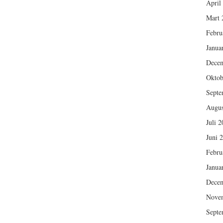
April
Mart 
Febru
Janua
Dece
Oktob
Septe
Augus
Juli 
Juni 
Febru
Janua
Dece
Nove
Septe