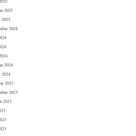
2025
ar 2025
r 2025
mbar 2024
2024
024
2024
ar 2024
r 2024
ar 2023
mbar 2023
t 2023
2023
2023
023