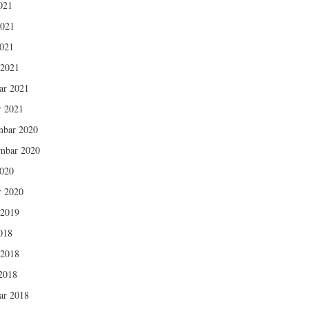
2021
2021
021
 2021
ar 2021
r 2021
mbar 2020
mbar 2020
020
r 2020
 2019
2018
 2018
2018
ar 2018