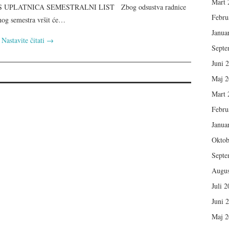
Mart 
S UPLATNICA SEMESTRALNI LIST Zbog odsustva radnice
Febru
tnog semestra vršit će…
Janua
Nastavite čitati
→
Septe
Juni 
Maj 2
Mart 
Febru
Janua
Oktob
Septe
Augus
Juli 
Juni 
Maj 2