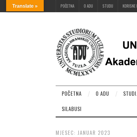
POČETNA
O ADU
STUDIJ
KORISNE 
Translate »
POČETNA
O ADU
STUDI
SILABUSI
MJESEC:
JANUAR 2023