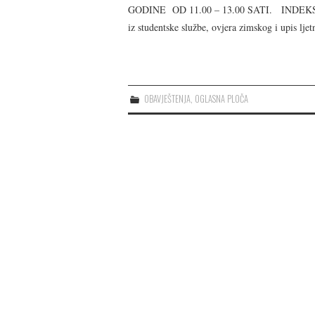
GODINE OD 11.00 – 13.00 SATI. INDEK
iz studentske službe, ovjera zimskog i upis lje
OBAVJEŠTENJA
,
OGLASNA PLOČA