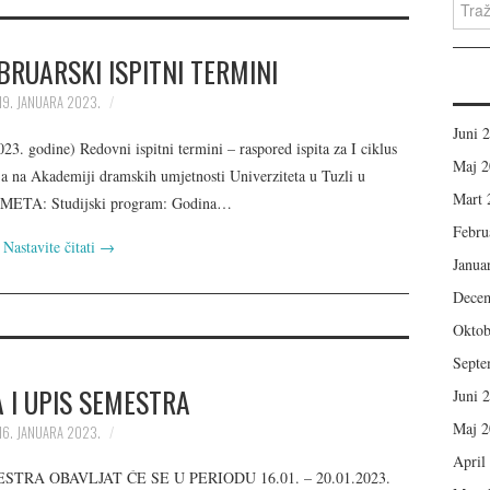
Search
RUARSKI ISPITNI TERMINI
19. JANUARA 2023.
Juni 
23. godine) Redovni ispitni termini – raspored ispita za I ciklus
Maj 2
a na Akademiji dramskih umjetnosti Univerziteta u Tuzli u
Mart 
META: Studijski program: Godina…
Febru
Nastavite čitati
→
Janua
Dece
Oktob
Septe
 I UPIS SEMESTRA
Juni 
Maj 2
16. JANUARA 2023.
April
TRA OBAVLJAT ĆE SE U PERIODU 16.01. – 20.01.2023.