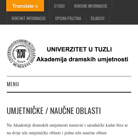
POČETNA
O ADU
STUDIJ
KORISNE INFORMACIJE
Translate »
KONTAKT INFORMACIJE
UPISNA POLITIKA
SILABUSI
MENU
POČETNA
UMJETNIČKE / NAUČNE OBLASTI
O ADU
Na Akademiji dramskih umjetnosti nastavni i saradnički kadar bira se
STUDIJ
na dvije uže umjetničke oblasti i jednu užu naučnu oblast: