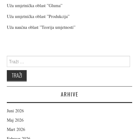
Uža umjetnička oblast ”Gluma”
KORISNE INFORMACIJE
Uža umjetnička oblast ”Produkcija”
KONTAKT INFORMACIJE
Uža naučna oblast ”Teorija umjetnosti”
UPISNA POLITIKA
SILABUSI
Search for:
ARHIVE
Juni 2026
Maj 2026
Mart 2026
Februar 2026