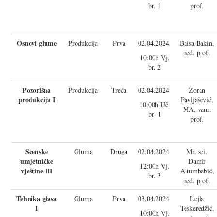
br. 1
prof.
Osnovi glume
Produkcija
Prva
02.04.2024.
Baisa Bakin,
red. prof.
10:00h Vj.
br. 2
Pozorišna
Produkcija
Treća
02.04.2024.
Zoran
produkcija I
Pavljašević,
10:00h Uč.
MA, vanr.
br- 1
prof.
Scenske
Gluma
Druga
02.04.2024.
Mr. sci.
umjetničke
Damir
12:00h Vj.
vještine III
Altumbabić,
br. 3
red. prof.
Tehnika glasa
Gluma
Prva
03.04.2024.
Lejla
I
Teskeredžić,
10:00h Vj.