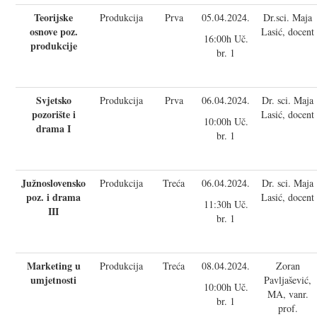
Teorijske
Produkcija
Prva
05.04.2024.
Dr.sci. Maja
osnove poz.
Lasić, docent
16:00h Uč.
produkcije
br. 1
Svjetsko
Produkcija
Prva
06.04.2024.
Dr. sci. Maja
pozorište i
Lasić, docent
10:00h Uč.
drama I
br. 1
Južnoslovensko
Produkcija
Treća
06.04.2024.
Dr. sci. Maja
poz. i drama
Lasić, docent
11:30h Uč.
III
br. 1
Marketing u
Produkcija
Treća
08.04.2024.
Zoran
umjetnosti
Pavljašević,
10:00h Uč.
MA, vanr.
br. 1
prof.