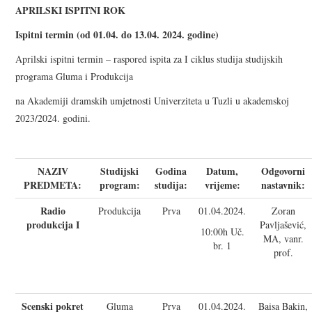
APRILSKI ISPITNI ROK
KORISNE INFORMACIJE
Ispitni termin (od 01.04. do 13.04. 2024. godine)
KONTAKT INFORMACIJE
Aprilski ispitni termin – raspored ispita za I ciklus studija studijskih
programa Gluma i Produkcija
UPISNA POLITIKA
na Akademiji dramskih umjetnosti Univerziteta u Tuzli u akademskoj
2023/2024. godini.
SILABUSI
NAZIV
Studijski
Godina
Datum,
Odgovorni
PREDMETA:
program:
studija:
vrijeme:
nastavnik:
Radio
Produkcija
Prva
01.04.2024.
Zoran
produkcija I
Pavljašević,
10:00h Uč.
MA, vanr.
br. 1
prof.
Scenski pokret
Gluma
Prva
01.04.2024.
Baisa Bakin,