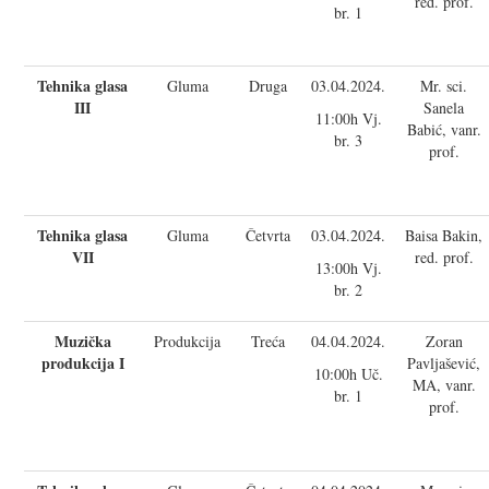
red. prof.
br. 1
Tehnika glasa
Gluma
Druga
03.04.2024.
Mr. sci.
III
Sanela
11:00h Vj.
Babić, vanr.
br. 3
prof.
Tehnika glasa
Gluma
Četvrta
03.04.2024.
Baisa Bakin,
VII
red. prof.
13:00h Vj.
br. 2
Muzička
Produkcija
Treća
04.04.2024.
Zoran
produkcija I
Pavljašević,
10:00h Uč.
MA, vanr.
br. 1
prof.