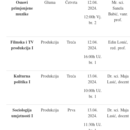
Osnovi
Gluma
Četvrta
12.04.
Mr. sci.
primjenjene
2024.
Sanela
muzike
Babić, vanr.
12:00h Vj.
prof.
br. 2
Filmska i TV
Produkcija
Treća
12.04.
Edin Lonić,
produkcija I
2024.
red. prof.
16:00h Uč.
br. 1
Kulturna
Produkcija
Treća
13.04.
Dr. sci. Maja
politika I
2024.
Lasić, docent
10:00h Uč.
br. 1
Sociologija
Produkcija
Prva
13.04.
Dr. sci. Maja
umjetnosti I
2024.
Lasić, docent
11:30h Uč.