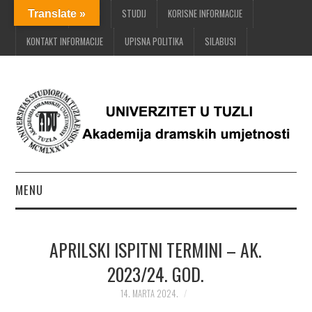
POČETNA
O ADU
STUDIJ
KORISNE INFORMACIJE
Translate »
KONTAKT INFORMACIJE
UPISNA POLITIKA
SILABUSI
MENU
POČETNA
APRILSKI ISPITNI TERMINI – AK.
O ADU
2023/24. GOD.
STUDIJ
14. MARTA 2024.