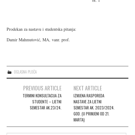
br. 1
Prodekan za nastavu i studentska pitanja:
Damir Mahmutović, MA, vanr. prof.
OGLASNA PLOČA
PREVIOUS ARTICLE
NEXT ARTICLE
Post navigation
TERMINI KONSULTACIJA ZA
IZMJENA RASPOREDA
STUDENTE – LJETNI
NASTAVE ZA LJETNI
SEMESTAR AK.23/24.
SEMESTAR AK. 2023/2024.
GOD. (U PRIMJENI OD 21.
MARTA)