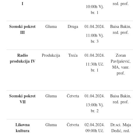
I
red. prof.
10:00h Vj.
br. 1
Scenski pokret
Gluma
Druga
01.04.2024.
Baisa Bakin,
III
red. prof.
11:00h Vj.
br. 3
Radio
Produkcija
Treća
01.04.2024.
Zoran
produkcija IV
Pavljašević,
11:30h Uč.
MA, vanr.
br. 1
prof.
Scenski pokret
Gluma
Četvrta
01.04.2024.
Baisa Bakin,
VII
red. prof.
13:00h Vj.
br. 2
Likovna
Gluma
Četvrta
02.04.2024.
Dr.sci. Maja
kultura
09:00h Uč.
Dedić, red.