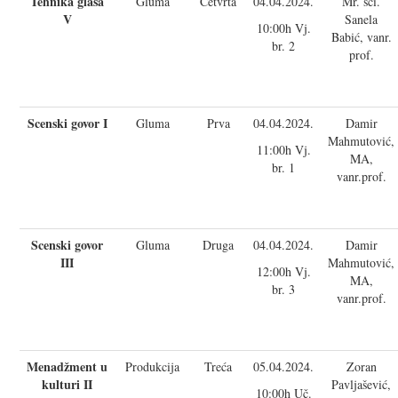
Tehnika glasa
Gluma
Četvrta
04.04.2024.
Mr. sci.
V
Sanela
10:00h Vj.
Babić, vanr.
br. 2
prof.
Scenski govor I
Gluma
Prva
04.04.2024.
Damir
Mahmutović,
11:00h Vj.
MA,
br. 1
vanr.prof.
Scenski govor
Gluma
Druga
04.04.2024.
Damir
III
Mahmutović,
12:00h Vj.
MA,
br. 3
vanr.prof.
Menadžment u
Produkcija
Treća
05.04.2024.
Zoran
kulturi II
Pavljašević,
10:00h Uč.