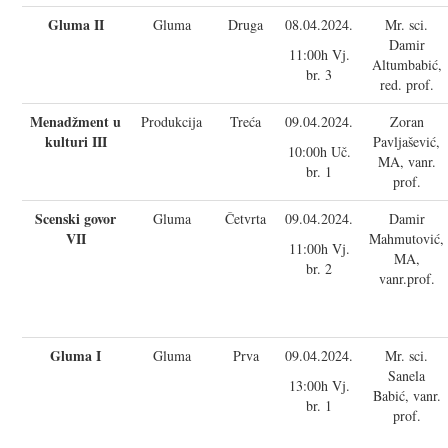
Gluma II
Gluma
Druga
08.04.2024.
Mr. sci.
Damir
11:00h Vj.
Altumbabić,
br. 3
red. prof.
Menadžment u
Produkcija
Treća
09.04.2024.
Zoran
kulturi III
Pavljašević,
10:00h Uč.
MA, vanr.
br. 1
prof.
Scenski govor
Gluma
Četvrta
09.04.2024.
Damir
VII
Mahmutović,
11:00h Vj.
MA,
br. 2
vanr.prof.
Gluma I
Gluma
Prva
09.04.2024.
Mr. sci.
Sanela
13:00h Vj.
Babić, vanr.
br. 1
prof.