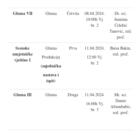
Gluma VII
Gluma
Četvrta
08.04.2024.
Dr. sci.
10:00h Vj.
Jasmina
br. 2
Čelebić
Tanović, red.
prof.
Scenske
Gluma
Prva
11.04.2024.
Baisa Bakin,
umjetničke
red. prof.
Produkcija
12:00 Vj.
vještine I
br. 2
(zajednička
nastava i
ispit)
Gluma III
Gluma
Druga
11.04.2024.
Mr. sci.
Damir
16:00h Vj.
Altumbabić,
br. 3
red. prof.