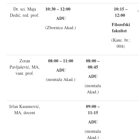
10:30 – 12:00
10:15 –
Dr. sci. Maja
12:00
Dedić, red. prof.
ADU
Filozofski
(Zbornica Akad.)
fakultet
(Kanc. br.:
004)
08:00 – 11:00
08:00 –
Zoran
08:45
Pavljašević, MA,
ADU
vanr. prof.
ADU
(montaža Akad.)
(montaža
Akad.)
09:00 –
Irfan Kasumović,
11:15
MA, docent
ADU
(montaža
Akad.)