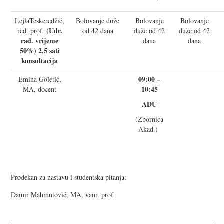
LejlaTeskeredžić,
Bolovanje duže
Bolovanje
Bolovanje
(Udr.
red. prof.
od 42 dana
duže od 42
duže od 42
rad. vrijeme
dana
dana
50%) 2,5 sati
konsultacija
09:00 –
Emina Goletić,
10:45
MA, docent
ADU
(Zbornica
Akad.)
Prodekan za nastavu i studentska pitanja:
Damir Mahmutović, MA, vanr. prof.