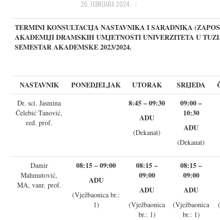
26. FEBRUARA 2024.
KORISNE INFORMACIJE
TERMINI KONSULTACIJA NASTAVNIKA I SARADNIKA (ZAPOS
AKADEMIJI DRAMSKIH UMJETNOSTI UNIVERZITETA U TUZLI
KONTAKT INFORMACIJE
SEMESTAR AKADEMSKE 2023/2024.
UPISNA POLITIKA
NASTAVNIK
PONEDJELJAK
UTORAK
SRIJEDA
SILABUSI
8:45 – 09:30
09:00 –
Dr. sci. Jasmina
10:30
Čelebić Tanović,
ADU
red. prof.
ADU
(Dekanat)
(Dekanat)
08:15 – 09:00
08:15 –
08:15 –
Damir
09:00
09:00
Mahmutović,
ADU
MA, vanr. prof.
ADU
ADU
(Vježbaonica br.:
1)
(Vježbaonica
(Vježbaonica
br.: 1)
br.: 1)