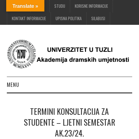
POČETNA
O ADU
STUDIJ
KORISNE INFORMACIJE
Translate »
KONTAKT INFORMACIJE
UPISNA POLITIKA
SILABUSI
MENU
POČETNA
TERMINI KONSULTACIJA ZA
O ADU
STUDENTE – LJETNI SEMESTAR
AK.23/24.
STUDIJ