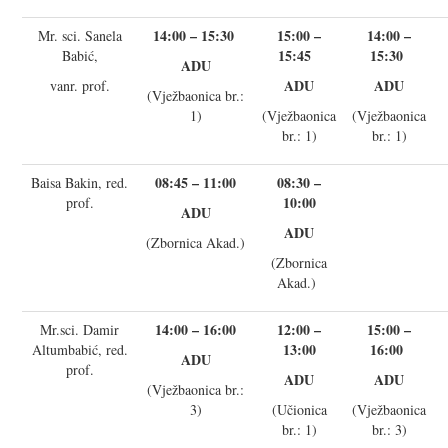
14:00 – 15:30
15:00 –
14:00 –
Mr. sci. Sanela
15:45
15:30
Babić,
ADU
ADU
ADU
vanr. prof.
(Vježbaonica br.:
1)
(Vježbaonica
(Vježbaonica
br.: 1)
br.: 1)
08:45 – 11:00
08:30 –
Baisa Bakin, red.
10:00
prof.
ADU
ADU
(Zbornica Akad.)
(Zbornica
Akad.)
14:00 – 16:00
12:00 –
15:00 –
Mr.sci. Damir
13:00
16:00
Altumbabić, red.
ADU
prof.
ADU
ADU
(Vježbaonica br.:
3)
(Učionica
(Vježbaonica
br.: 1)
br.: 3)