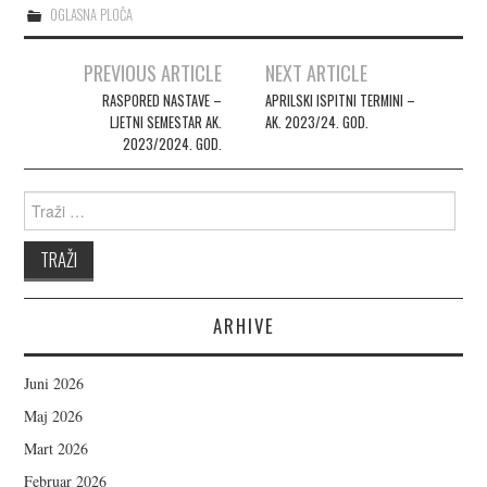
OGLASNA PLOČA
PREVIOUS ARTICLE
NEXT ARTICLE
Post navigation
RASPORED NASTAVE –
APRILSKI ISPITNI TERMINI –
LJETNI SEMESTAR AK.
AK. 2023/24. GOD.
2023/2024. GOD.
Search for:
ARHIVE
Juni 2026
Maj 2026
Mart 2026
Februar 2026