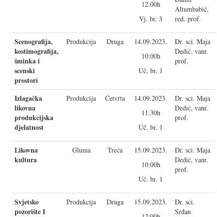
12:00h
Altumbabić,
Vj. br. 3
red. prof.
Scenografija,
Produkcija
Druga
14.09.2023.
Dr. sci. Maja
kostimografija,
Dedić, vanr.
10:00h
šminka i
prof.
scenski
Uč. br. 1
prostori
Izlagačka
Produkcija
Četvrta
14.09.2023.
Dr. sci. Maja
likovna
Dedić, vanr.
11:30h
produkcijska
prof.
djelatnost
Uč. br. 1
Likovna
Gluma
Treća
15.09.2023.
Dr. sci. Maja
kultura
Dedić, vanr.
10:00h
prof.
Uč. br. 1
Svjetsko
Produkcija
Druga
15.09.2023.
Dr. sci.
pozorište I
Srđan
12:00h