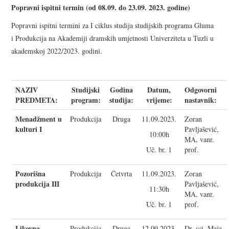
Popravni ispitni termin (od 08.09. do 23.09. 2023. godine)
KORISNE INFORMACIJE
Popravni ispitni termini za I ciklus studija studijskih programa Gluma
i Produkcija na Akademiji dramskih umjetnosti Univerziteta u Tuzli u
KONTAKT INFORMACIJE
akademskoj 2022/2023. godini.
UPISNA POLITIKA
NAZIV
Studijski
Godina
Datum,
Odgovorni
SILABUSI
PREDMETA:
program:
studija:
vrijeme:
nastavnik:
Menadžment u
Produkcija
Druga
11.09.2023.
Zoran
kulturi I
Pavljašević,
10:00h
MA, vanr.
Uč. br. 1
prof.
Pozorišna
Produkcija
Četvrta
11.09.2023.
Zoran
produkcija III
Pavljašević,
11:30h
MA, vanr.
Uč. br. 1
prof.
Likovna
Produkcija
Druga
12.09.2023.
Dr. sci. Maja