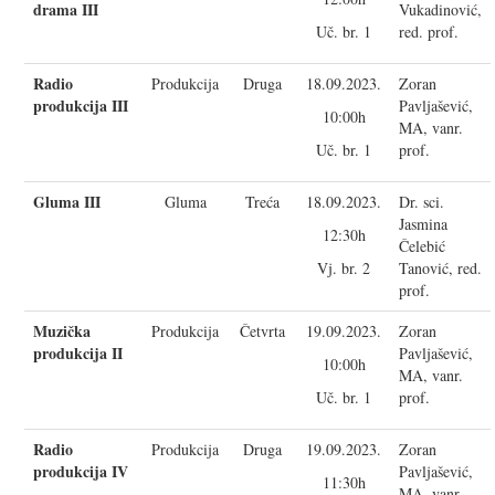
drama III
Vukadinović,
Uč. br. 1
red. prof.
Radio
Produkcija
Druga
18.09.2023.
Zoran
produkcija III
Pavljašević,
10:00h
MA, vanr.
Uč. br. 1
prof.
Gluma III
Gluma
Treća
18.09.2023.
Dr. sci.
Jasmina
12:30h
Čelebić
Vj. br. 2
Tanović, red.
prof.
Muzička
Produkcija
Četvrta
19.09.2023.
Zoran
produkcija II
Pavljašević,
10:00h
MA, vanr.
Uč. br. 1
prof.
Radio
Produkcija
Druga
19.09.2023.
Zoran
produkcija IV
Pavljašević,
11:30h
MA, vanr.