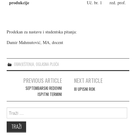
produkcije
Uč. br. 1
red. prof.
Prodekan za nastavu i studentska pitanja:
Damir Mahmutović, MA, docent
OBAVJEŠTENJA
,
OGLASNA PLOČA
PREVIOUS ARTICLE
NEXT ARTICLE
Post navigation
SEPTEMBARSKI REDOVNI
III UPISNI ROK
ISPITNI TERMINI
Search for: