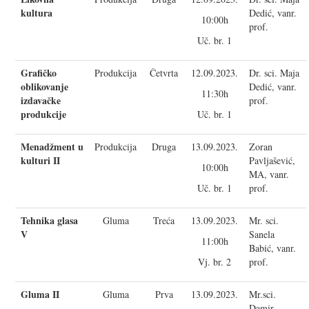
kultura
Dedić, vanr.
10:00h
prof.
Uč. br. 1
Grafičko
Produkcija
Četvrta
12.09.2023.
Dr. sci. Maja
oblikovanje
Dedić, vanr.
11:30h
izdavačke
prof.
produkcije
Uč. br. 1
Menadžment u
Produkcija
Druga
13.09.2023.
Zoran
kulturi II
Pavljašević,
10:00h
MA, vanr.
Uč. br. 1
prof.
Tehnika glasa
Gluma
Treća
13.09.2023.
Mr. sci.
V
Sanela
11:00h
Babić, vanr.
Vj. br. 2
prof.
Gluma II
Gluma
Prva
13.09.2023.
Mr.sci.
Damir