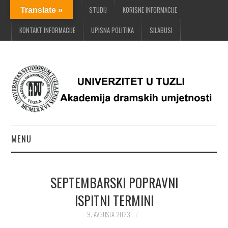
POČETNA
O ADU
STUDIJ
KORISNE INFORMACIJE
Translate »
KONTAKT INFORMACIJE
UPISNA POLITIKA
SILABUSI
MENU
POČETNA
SEPTEMBARSKI POPRAVNI
O ADU
ISPITNI TERMINI
STUDIJ
9. AVGUSTA 2023.