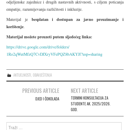
odjeljenske zajednice i drugih nastavnih aktivnosti, s ciljem poticanja
empatije, razumijevanja različitosti i inkluzije.
besplatan i dostupan za javno preuzimanje i
Materijal je
korištenje
.
Materijal možete preuzeti putem sljedećeg linka:
https://drive.google.com/
drive/folders/
1Ro2qWutMfzQ7CvDJXryVFePQZ8bAK
YJf?usp=sharing
AKTUELNOSTI
,
OBAVJEŠTENJA
PREVIOUS ARTICLE
NEXT ARTICLE
Post navigation
TERMINI KONSULTACIJA ZA
DJED I ČOKOLADA
STUDENTE AK. 2025/2026.
GOD.
Search for: