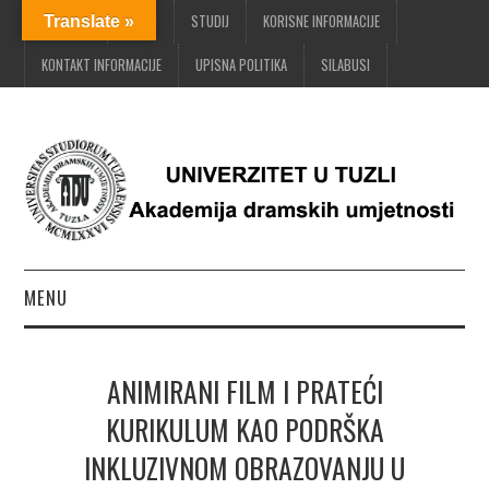
POČETNA
O ADU
STUDIJ
KORISNE INFORMACIJE
Translate »
KONTAKT INFORMACIJE
UPISNA POLITIKA
SILABUSI
MENU
POČETNA
ANIMIRANI FILM I PRATEĆI
O ADU
KURIKULUM KAO PODRŠKA
INKLUZIVNOM OBRAZOVANJU U
STUDIJ