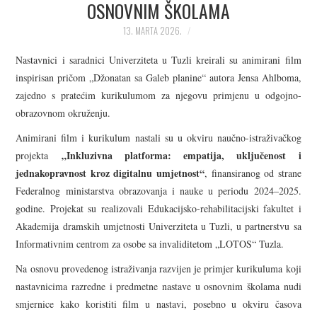
OSNOVNIM ŠKOLAMA
KORISNE INFORMACIJE
13. MARTA 2026.
KONTAKT INFORMACIJE
Nastavnici i saradnici Univerziteta u Tuzli kreirali su animirani film
inspirisan pričom „Džonatan sa Galeb planine“ autora Jensa Ahlboma,
UPISNA POLITIKA
zajedno s pratećim kurikulumom za njegovu primjenu u odgojno-
obrazovnom okruženju.
SILABUSI
Animirani film i kurikulum nastali su u okviru naučno-istraživačkog
„Inkluzivna platforma: empatija, uključenost i
projekta
jednakopravnost kroz digitalnu umjetnost“
, finansiranog od strane
Federalnog ministarstva obrazovanja i nauke u periodu 2024–2025.
godine. Projekat su realizovali Edukacijsko-rehabilitacijski fakultet i
Akademija dramskih umjetnosti Univerziteta u Tuzli, u partnerstvu sa
Informativnim centrom za osobe sa invaliditetom „LOTOS“ Tuzla.
Na osnovu provedenog istraživanja razvijen je primjer kurikuluma koji
nastavnicima razredne i predmetne nastave u osnovnim školama nudi
smjernice kako koristiti film u nastavi, posebno u okviru časova